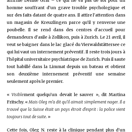
affirme Denise Graf – ce qui ne va pas de soi pour un
homme souffrant d’un grave trouble psychologique et
sur des faits datant de quatre ans. Il attire l’attention dans
un magasin de Kreuzlingen parce qu’il y renverse une
poubelle. Il se rend dans des centres d’accueil pour
demandeurs d’asile à Zollikon, puis à Zurich. Le 21 avril, il
veut se baigner dans le lac glacé du Vierwaldstättersee ce
qui lui vaut un internement préventif. Il reste trois jours à
l’hôpital universitaire psychiatrique de Zurich. Puis il saute
tout habillé dans la Limmat depuis un bateau et obtient
son deuxième internement préventif une semaine
seulement après le premier.
«
Visible
ment quelqu’un devait le sauver », dit Martina
Fritschy. «
Mais Oleg m’a dit qu’il aimait simplement nager. Il a
trouvé que la Suisse était un pays étroit d’esprit : la police vient
toujours tout de suite
. »
Cette fois, Oleg N. reste à la clinique pendant plus d’un