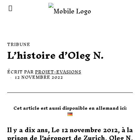
TRIBUNE
L’histoire d’Oleg N.
ÉCRIT PAR
PROJET-EVASIONS
12 NOVEMBRE 2022
1
1
N
O
V
E
M
Cet article est aussi disponible en allemand ici:
B
R
E
2
Il y a dix ans, Le 12 novembre 2012, à la
0
prison de l’aéroport de Zurich, Oleg N,
2