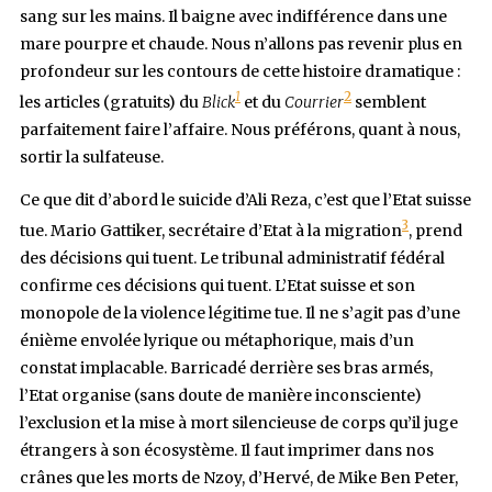
sang sur les mains. Il baigne avec indifférence dans une
mare pourpre et chaude. Nous n’allons pas revenir plus en
profondeur sur les contours de cette histoire dramatique :
1
2
les articles (gratuits) du
Blick
et du
Courrier
semblent
parfaitement faire l’affaire. Nous préférons, quant à nous,
sortir la sulfateuse.
Ce que dit d’abord le suicide d’Ali Reza, c’est que l’Etat suisse
3
tue. Mario Gattiker, secrétaire d’Etat à la migration
, prend
des décisions qui tuent. Le tribunal administratif fédéral
confirme ces décisions qui tuent. L’Etat suisse et son
monopole de la violence légitime tue. Il ne s’agit pas d’une
énième envolée lyrique ou métaphorique, mais d’un
constat implacable. Barricadé derrière ses bras armés,
l’Etat organise (sans doute de manière inconsciente)
l’exclusion et la mise à mort silencieuse de corps qu’il juge
étrangers à son écosystème. Il faut imprimer dans nos
crânes que les morts de Nzoy, d’Hervé, de Mike Ben Peter,