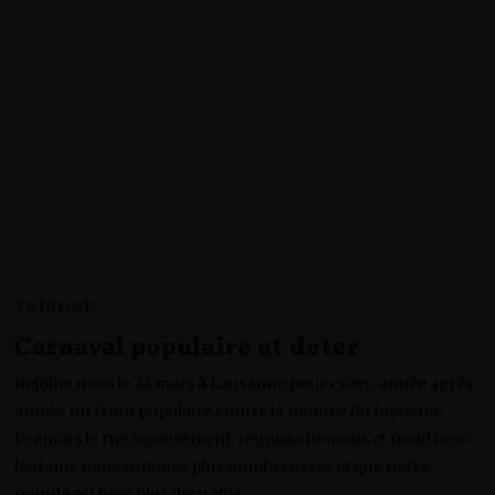
2
0
2
5
TRIBUNE
Carnaval populaire et deter
Rejoins nous le 22 mars à Lausanne pour créer, année après
année, un front populaire contre la montée du fascisme.
Prenons la rue joyeusement, réunissons-nous et montrons-
leur que nous sommes plus nombreuxses et que notre
monde est bien plus désirable.