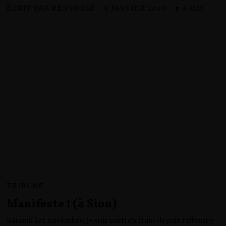
ÉCRIT PAR
RENVERSÉ
9 JANVIER 2026
9
⧗ 9 MIN
J
A
N
V
I
E
R
2
0
2
6
TRIBUNE
Manifeste ! (à Sion)
Samedi 1er novembre, je suis parti en train depuis Fribourg