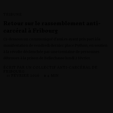
TRIBUNE
Retour sur le rassemblement anti-
carcéral à Fribourg
Ci-dessous un communiqué d'ami.es ayant pris part à la
manifestation de vendredi dernier place Python, en soutien
à la révolte déclenchée par une trentaine de personnes
détenues à la prison de Bellechasse lundi 2 février.
ÉCRIT PAR
UN COLLECTIF ANTI-CARCÉRAL DE
FRIBOURG
11 FÉVRIER 2026
1
⧗ 4 MIN
1
F
É
V
R
I
E
R
2