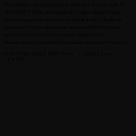
Nous publions le Communiqué de Presse de l'association
MILLE SEPT SANS annonçant la création du prix Claire
Nordmann, qui récompense un travail de fin d'études de
secondaire II s'inscrivant dans une sensibilité féministe.
Nous sommes ravi·e·x·s que ce prix existe et vous
encourageons à soutenir l'association MILLE SEPT SANS et
ÉCRIT PAR
MILLE SEPT SANS
17 AVRIL 2024
1
7
⧗ 2 MIN
A
V
R
I
L
2
0
2
4