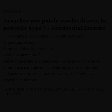
TRIBUNE
Arracher une pub le vendredi soir, la
nouvelle hype ? #VendredialArrache
« Ce serait trop bête, à la fin, que tout soit mort.
Et que vous viviez.
Sans rien faire de votre vie. »
Mais que faire alors ?
Après concertation, sérieux à moitié, ils proposent qu’on
commence par enlever la pub qui attire notre attention,
pollue notre espace mental, nous distrait des choses
essentielles et nous
ÉCRIT PAR
#VENDREDIALARRACHE
13 MARS 2025
1
3
⧗ 3 MIN
M
A
R
S