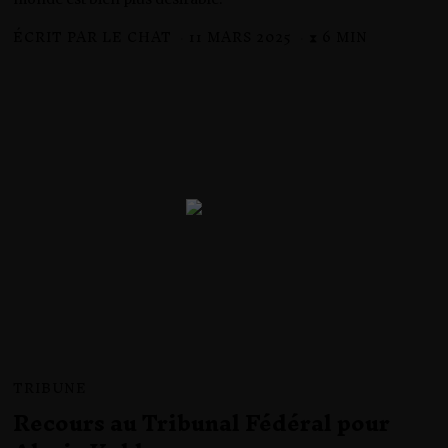
ÉCRIT PAR
LE CHAT
11 MARS 2025
1
⧗ 6 MIN
1
M
A
R
S
2
0
2
5
TRIBUNE
Recours au Tribunal Fédéral pour