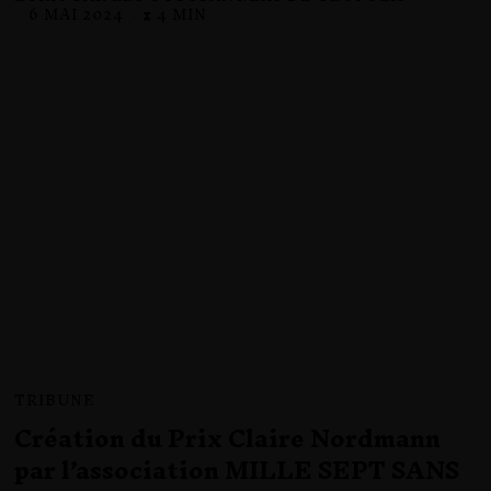
6 MAI 2024
7
⧗ 4 MIN
M
A
I
2
0
2
4
TRIBUNE
Création du Prix Claire Nordmann
par l’association MILLE SEPT SANS