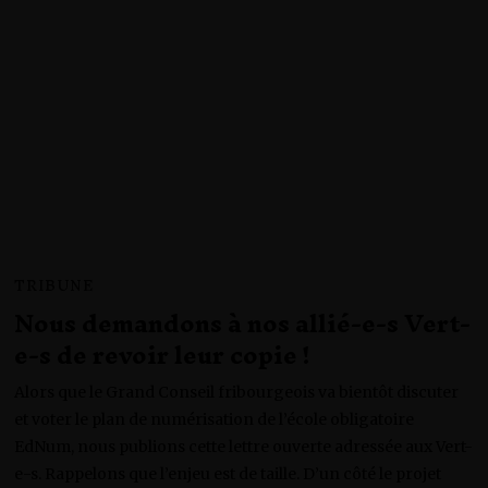
M
B
R
E
2
0
2
3
TRIBUNE
Nous demandons à nos allié-e-s Vert-
e-s de revoir leur copie !
Alors que le Grand Conseil fribourgeois va bientôt discuter
et voter le plan de numérisation de l’école obligatoire
EdNum, nous publions cette lettre ouverte adressée aux Vert-
e-s. Rappelons que l’enjeu est de taille. D’un côté le projet