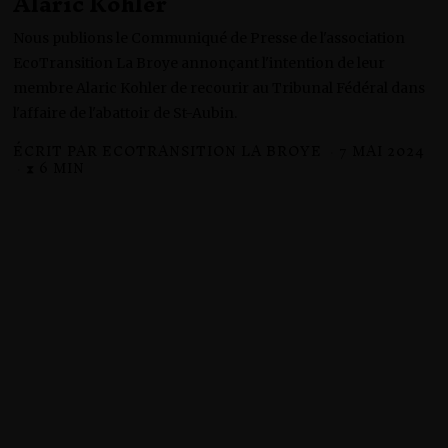
Alaric Kohler
Nous publions le Communiqué de Presse de l'association
EcoTransition La Broye annonçant l'intention de leur
membre Alaric Kohler de recourir au Tribunal Fédéral dans
l'affaire de l'abattoir de St-Aubin.
ÉCRIT PAR
ECOTRANSITION LA BROYE
7 MAI 2024
7
M
⧗ 6 MIN
A
I
2
0
2
4