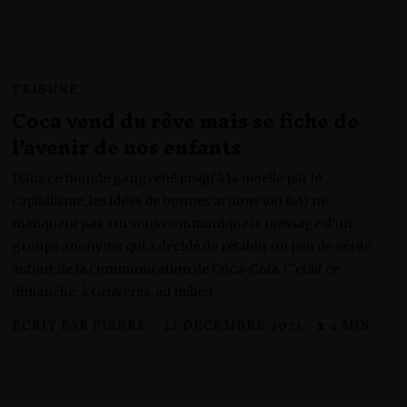
TRIBUNE
Coca vend du rêve mais se fiche de
l’avenir de nos enfants
Dans ce monde gangrené jusqu’à la moelle par le
capitalisme, les idées de bonnes actions (ou BA) ne
manquent pas. On vous communique le message d’un
groupe anonyme qui a décidé de rétablir un peu de vérité
autour de la communication de Coca-Cola. C’était ce
dimanche, à Gruyères, au milieu
ÉCRIT PAR
PIERRE
22 DÉCEMBRE 2023
2
⧗ 4 MIN
2
D
É
C
E