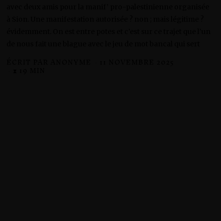
avec deux amis pour la manif’ pro-palestinienne organisée
à Sion. Une manifestation autorisée ? non ; mais légitime ?
évidemment. On est entre potes et c’est sur ce trajet que l’un
de nous fait une blague avec le jeu de mot bancal qui sert
ÉCRIT PAR
ANONYME
11 NOVEMBRE 2025
1
1
⧗ 19 MIN
N
O
V
E
M
B
R
E
2
0
2
5