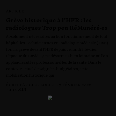
ARTICLE
Grève historique à l’HFR : les
radiologues Trop peu RéMunéré·es
Absolument nécessaires au bon fonctionnement de tout
hôpital, les Technicien·nes en Radiologie Médicale (TRM)
font la grève devant l’HFR depuis ce lundi 3 février.
L’époque du Covid-19 est désormais bien lointaine où l’on
applaudissait les professionnel·les de la santé. Dans le
contexte actuel de saignées budgétaires, cette
mobilisation historique qui
ÉCRIT PAR
CLOCLOCLO
7 FÉVRIER 2025
1
8
⧗ 14 MIN
F
É
V
R
I
E