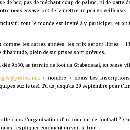
rise de bec, pas de méchant coup de palme, ni de patte 
entre nous essayeront de la mettre un peu en veilleuse.
nclusif : tout le monde est invité à y participer, et o
Et comme les autres années, les prix seront libres – l
d’habitude, plein de surprises sont prévues.
, dès 9h30, au terrain de foot du Grabensaal, en basse-vi
ages@proton.me
. + nombre + noms Les inscriptions
uipes sur le tas). Tu as jusqu’au 29 septembre pour t’ins
lle dans l’organisation d’un tournoi de football ? Ou 
se-nous t’expliquer comment on voit le truc…