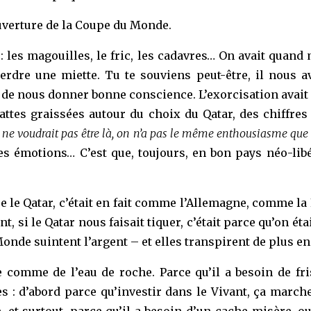
’ouverture de la Coupe du Monde.
 : les magouilles, le fric, les cadavres… On avait quand
perdre une miette. Tu te souviens peut-être, il nous
re de nous donner bonne conscience. L’exorcisation avai
pattes graissées autour du choix du Qatar, des chiffres
 ne voudrait pas être là, on n’a pas le même enthousiasme que l
es émotions… C’est que, toujours, en bon pays néo-libéra
ue le Qatar, c’était en fait comme l’Allemagne, comme 
, si le Qatar nous faisait tiquer, c’était parce qu’on ét
onde suintent l’argent – et elles transpirent de plus en
e comme de l’eau de roche. Parce qu’il a besoin de fris
s : d’abord parce qu’investir dans le Vivant, ça march
e, et surtout, parce qu’il a besoin d’un cache-misère,