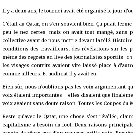
Il y a deux ans, le tournoi avait été organisé le jour d
C’était au Qatar, on s’en souvient bien. Ça puait ferme
peu le nez certes, mais on avait tout mangé, sans 
collective avant de nous mettre devant la télé. Histoi
conditions des travailleurs, des révélations sur les 
même des regrets en live des journalistes sportifs :
on
les visages contrits avaient vite laissé place à d’autr
comme ailleurs. Et audimat il y avait eu.
Bien sûr, nous n’oublions pas les voix argumentant q
voix étaient importantes – elles disaient que finalement
voix avaient sans doute raison. Toutes les Coupes du M
Reste qu’avec le Qatar, une chose s’est révélée, clair
capitalisme a besoin du foot. Deux raisons principale
besoin de rêves que d’un nouveau grille-pain. Ensuit