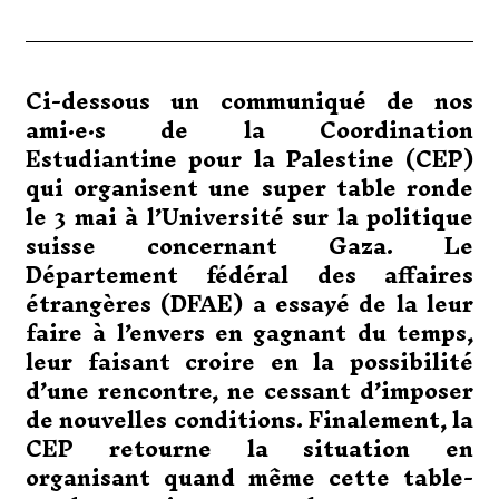
4
A
V
R
I
Ci-dessous un communiqué de nos
L
2
ami·e·s de la Coordination
0
2
Estudiantine pour la Palestine (CEP)
5
qui organisent une super table ronde
le 3 mai à l’Université sur la politique
suisse concernant Gaza. Le
Département fédéral des affaires
étrangères (DFAE) a essayé de la leur
faire à l’envers en gagnant du temps,
leur faisant croire en la possibilité
d’une rencontre, ne cessant d’imposer
de nouvelles conditions. Finalement, la
CEP retourne la situation en
organisant quand même cette table-