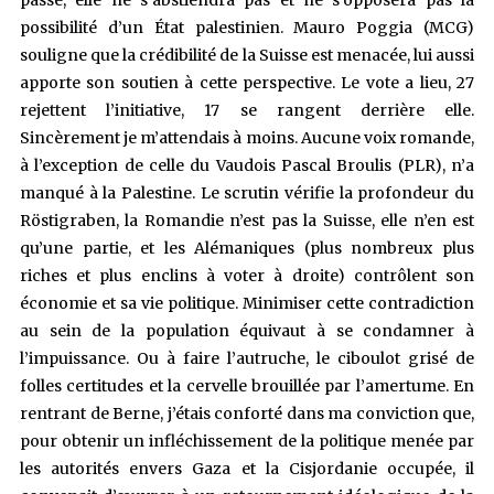
passé, elle ne s’abstiendra pas et ne s’opposera pas la
possibilité d’un État palestinien. Mauro Poggia (MCG)
souligne que la crédibilité de la Suisse est menacée, lui aussi
apporte son soutien à cette perspective. Le vote a lieu, 27
rejettent l’initiative, 17 se rangent derrière elle.
Sincèrement je m’attendais à moins. Aucune voix romande,
à l’exception de celle du Vaudois Pascal Broulis (PLR), n’a
manqué à la Palestine. Le scrutin vérifie la profondeur du
Röstigraben, la Romandie n’est pas la Suisse, elle n’en est
qu’une partie, et les Alémaniques (plus nombreux plus
riches et plus enclins à voter à droite) contrôlent son
économie et sa vie politique. Minimiser cette contradiction
au sein de la population équivaut à se condamner à
l’impuissance. Ou à faire l’autruche, le ciboulot grisé de
folles certitudes et la cervelle brouillée par l’amertume. En
rentrant de Berne, j’étais conforté dans ma conviction que,
pour obtenir un infléchissement de la politique menée par
les autorités envers Gaza et la Cisjordanie occupée, il