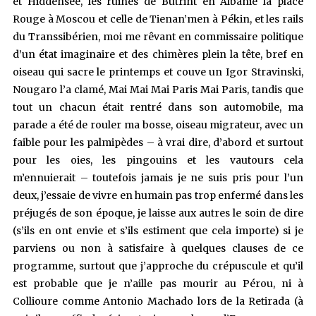
et Hiddensee, les ruines de Butrint en Albanie la place
Rouge à Moscou et celle de Tienan’men à Pékin, et les rails
du Transsibérien, moi me rêvant en commissaire politique
d’un état imaginaire et des chimères plein la tête, bref en
oiseau qui sacre le printemps et couve un Igor Stravinski,
Nougaro l’a clamé, Mai Mai Mai Paris Mai Paris, tandis que
tout un chacun était rentré dans son automobile, ma
parade a été de rouler ma bosse, oiseau migrateur, avec un
faible pour les palmipèdes – à vrai dire, d’abord et surtout
pour les oies, les pingouins et les vautours cela
m’ennuierait – toutefois jamais je ne suis pris pour l’un
deux, j’essaie de vivre en humain pas trop enfermé dans les
préjugés de son époque, je laisse aux autres le soin de dire
(s’ils en ont envie et s’ils estiment que cela importe) si je
parviens ou non à satisfaire à quelques clauses de ce
programme, surtout que j’approche du crépuscule et qu’il
est probable que je n’aille pas mourir au Pérou, ni à
Collioure comme Antonio Machado lors de la Retirada (à