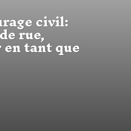
rage civil:
de rue,
 en tant que