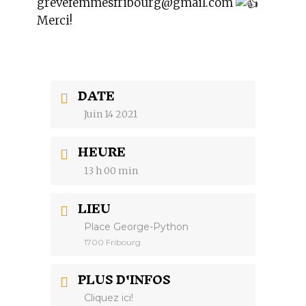
grevefemmesfribourg@gmail.com
Merci!
DATE
Juin 14 2021
HEURE
13 h 00 min
LIEU
Place George-Python
1700 Fribourg
PLUS D'INFOS
Cliquez ici!