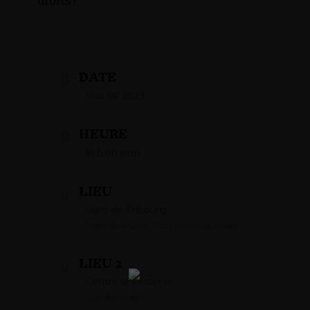
droits !
DATE
Mar 08 2023
HEURE
16 h 00 min
LIEU
Gare de Fribourg
Place de la Gare, 1700 Fribourg, Suisse
LIEU 2
Centre le Phoenix
Rue des Alpes 7