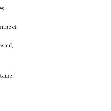
es
inthe et
asard,
taine !