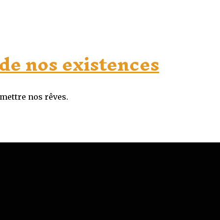
de nos existences
mmettre nos rêves.