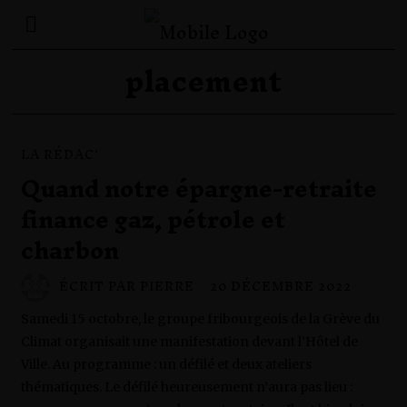
placement
LA RÉDAC'
Quand notre épargne-retraite
finance gaz, pétrole et
charbon
ÉCRIT PAR
PIERRE
20 DÉCEMBRE 2022
7
J
A
Samedi 15 octobre, le groupe fribourgeois de la Grève du
N
V
Climat organisait une manifestation devant l’Hôtel de
I
Ville. Au programme : un défilé et deux ateliers
E
R
thématiques. Le défilé heureusement n’aura pas lieu :
2