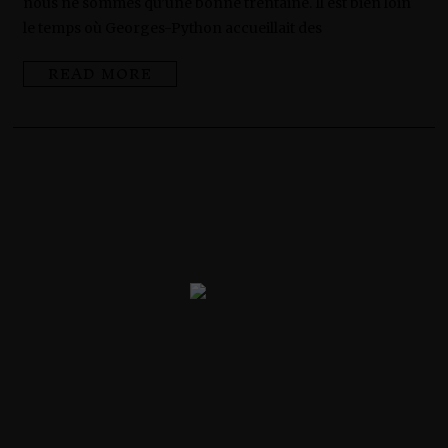
nous ne sommes qu’une bonne trentaine. Il est bien loin
0
2
le temps où Georges-Python accueillait des
3
READ MORE