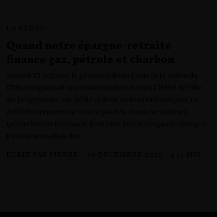
LA RÉDAC'
Quand notre épargne-retraite
finance gaz, pétrole et charbon
Samedi 15 octobre, le groupe fribourgeois de la Grève du
Climat organisait une manifestation devant l’Hôtel de Ville.
Au programme : un défilé et deux ateliers thématiques. Le
défilé heureusement n’aura pas lieu : nous ne sommes
qu’une bonne trentaine. Il est bien loin le temps où Georges-
Python accueillait des
ÉCRIT PAR
PIERRE
20 DÉCEMBRE 2022
7
⧗ 15 MIN
J
A
N
V
I
E
R
2