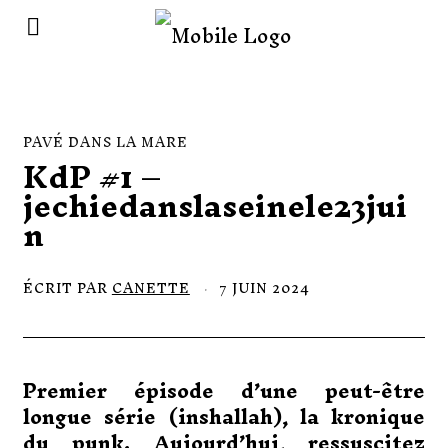
PAVÉ DANS LA MARE
KdP #1 –
jechiedanslaseinele23jui
n
ÉCRIT PAR
CANETTE
7 JUIN 2024
7
J
U
I
N
2
Premier épisode d’une peut-être
0
2
longue série (inshallah), la kronique
4
du punk. Aujourd’hui, ressuscitez