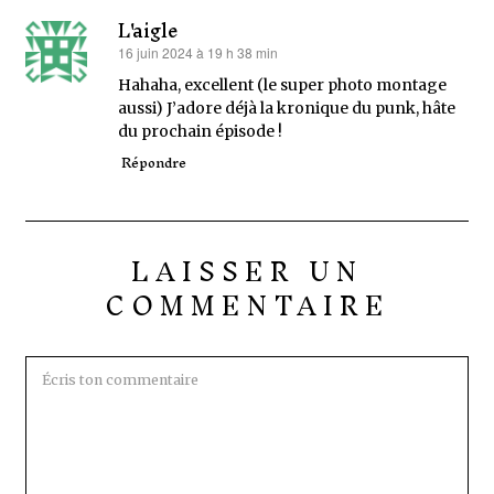
L'aigle
16 juin 2024 à 19 h 38 min
dit :
Hahaha, excellent (le super photo montage
aussi) J’adore déjà la kronique du punk, hâte
du prochain épisode !
Répondre
LAISSER UN
COMMENTAIRE