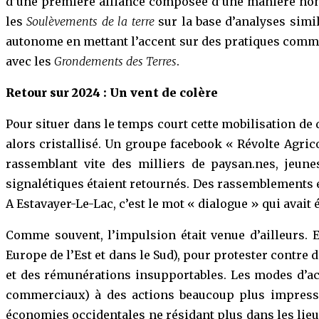
d’une première alliance composée d’une manière non-
les
Soulèvements de la terre
sur la base d’analyses simi
autonome en mettant l’accent sur des pratiques commune
avec les
Grondements des Terres
.
Retour sur 2024 : Un vent de colère
Pour situer dans le temps court cette mobilisation de 
alors cristallisé. Un groupe facebook « Révolte Agri
rassemblant vite des milliers de paysan.nes, jeun
signalétiques étaient retournés. Des rassemblements é
A Estavayer-Le-Lac, c’est le mot « dialogue » qui avait
Comme souvent, l’impulsion était venue d’ailleurs.
Europe de l’Est et dans le Sud), pour protester contr
et des rémunérations insupportables. Les modes d’ac
commerciaux) à des actions beaucoup plus impressio
économies occidentales ne résidant plus dans les lieu