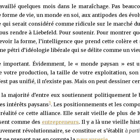
 travaillé quelques mois dans le maraîchage. Pas beau
ne forme de vie, un monde en soi, aux antipodes des évo
re qui serait considéré comme ridicule sur le marché du 
nous rendre à Liebefeld. Pour soutenir. Pour montrer q
voir la forme, l’intelligence que prend cette colère et
me pétri d’idéologie libérale qui se délite comme un vie
ue important. Évidemment, le « monde paysan » est u
e votre production, la taille de votre exploitation, so
st pas unifié, il n’existe pas. Mais on peut dessiner ce
 la majorité d’entre eux soutiennent politiquement le b
1
des intérêts paysans
. Les positionnements et les compo
alité ce cette alliance. Elle serait vieille de plus de
issent comme des
entrepreneurs
. Il y a là une vieille h
ement révolutionnaire, se constitue et s’établit
à parti
– et ne prenant pas en compte la
paysannerie
.