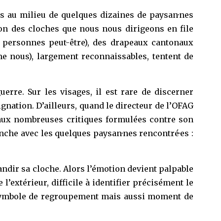
es au milieu de quelques dizaines de paysan·nes
son des cloches que nous nous dirigeons en file
e personnes peut-être), des drapeaux cantonaux
me nous), largement reconnaissables, tentent de
erre. Sur les visages, il est rare de discerner
signation. D’ailleurs, quand le directeur de l’OFAG
t aux nombreuses critiques formulées contre son
anche avec les quelques paysan·nes rencontré·es :
ndir sa cloche. Alors l’émotion devient palpable
’extérieur, difficile à identifier précisément le
, symbole de regroupement mais aussi moment de