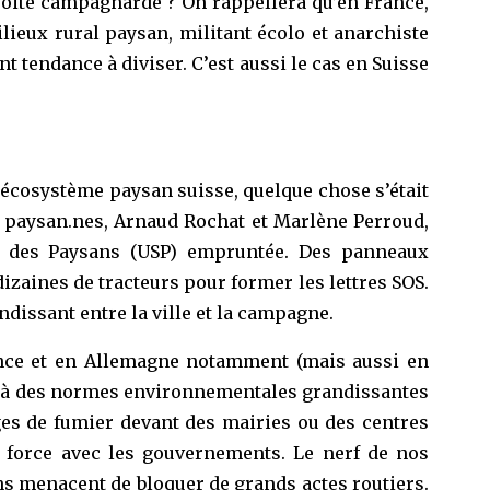
roite campagnarde ? On rappellera qu’en France,
lieux rural paysan, militant écolo et anarchiste
 tendance à diviser. C’est aussi le cas en Suisse
l’écosystème paysan suisse, quelque chose s’était
es paysan.nes, Arnaud Rochat et Marlène Perroud,
sse des Paysans (USP) empruntée. Des panneaux
izaines de tracteurs pour former les lettres SOS.
ndissant entre la ville et la campagne.
rance et en Allemagne notamment (mais aussi en
 et à des normes environnementales grandissantes
ges de fumier devant des mairies ou des centres
 force avec les gouvernements. Le nerf de nos
ans menacent de bloquer de grands actes routiers.