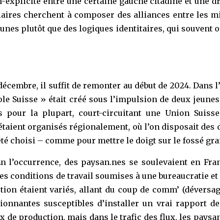
explicite entre une certaine gauche citadine et une d
laires cherchent à composer des alliances entre les mi
s plutôt que des logiques identitaires, qui souvent ont
décembre, il suffit de remonter au début de 2024. Dans 
cole Suisse » était créé sous l’impulsion de deux jeun
es pour la plupart, court-circuitant une Union Sui
taient organisés régionalement, où l’on disposait des d
 été choisi – comme pour mettre le doigt sur le fossé gra
 En l’occurrence, des paysan.nes se soulevaient en F
e des conditions de travail soumises à une bureaucratie
tion étaient variés, allant du coup de comm’ (déversa
nnantes susceptibles d’installer un vrai rapport de
x de production, mais dans le trafic des flux, les pays