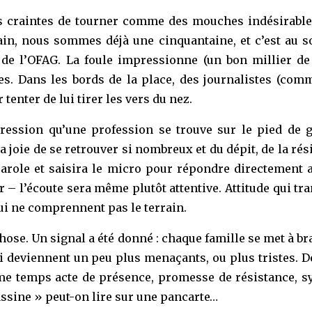
 nos craintes de tourner comme des mouches indésirabl
rain, nous sommes déjà une cinquantaine, et c’est au 
t de l’OFAG. La foule impressionne (un bon millier d
ées. Dans les bords de la place, des journalistes (com
tenter de lui tirer les vers du nez.
ression qu’une profession se trouve sur le pied de gu
la joie de se retrouver si nombreux et du dépit, de la ré
e parole et saisira le micro pour répondre directemen
r – l’écoute sera même plutôt attentive. Attitude qui tr
ui ne comprennent pas le terrain.
se. Un signal a été donné : chaque famille se met à bra
 deviennent un peu plus menaçants, ou plus tristes. De l
 même temps acte de présence, promesse de résistance
assine » peut-on lire sur une pancarte…