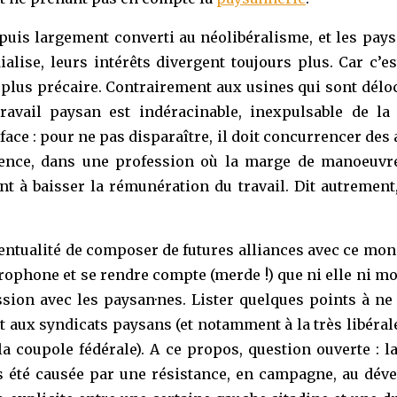
depuis largement converti au néolibéralisme, et les pay
lise, leurs intérêts divergent toujours plus. Car c’e
 plus précaire. Contrairement aux usines qui sont déloc
travail paysan est indéracinable, inexpulsable de la 
ace : pour ne pas disparaître, il doit concurrencer des
rrence, dans une profession où la marge de manoeuvr
nt à baisser la rémunération du travail. Dit autrement
e éventualité de composer de futures alliances avec ce 
crophone et se rendre compte (merde !) que ni elle ni m
ion avec les paysan·nes. Lister quelques points à ne p
 aux syndicats paysans (et notamment à la très libéral
a coupole fédérale). A ce propos, question ouverte : l
s été causée par une résistance, en campagne, au dével