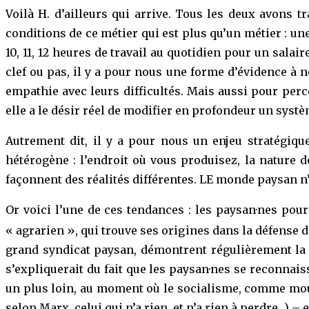
Voilà H. d’ailleurs qui arrive. Tous les deux avons
conditions de ce métier qui est plus qu’un métier : u
10, 11, 12 heures de travail au quotidien pour un salai
clef ou pas, il y a pour nous une forme d’évidence à 
empathie avec leurs difficultés. Mais aussi pour perce
elle a le désir réel de modifier en profondeur un systè
Autrement dit, il y a pour nous un enjeu stratégiq
hétérogène : l’endroit où vous produisez, la nature d
façonnent des réalités différentes. LE monde paysan n’e
Or voici l’une de ces tendances : les paysan·nes pour
« agrarien », qui trouve ses origines dans la défense 
grand syndicat paysan, démontrent régulièrement la ré
s’expliquerait du fait que les paysan·nes se reconna
un plus loin, au moment où le socialisme, comme mouv
selon Marx, celui qui n’a rien, et n’a rien à perdre…) 