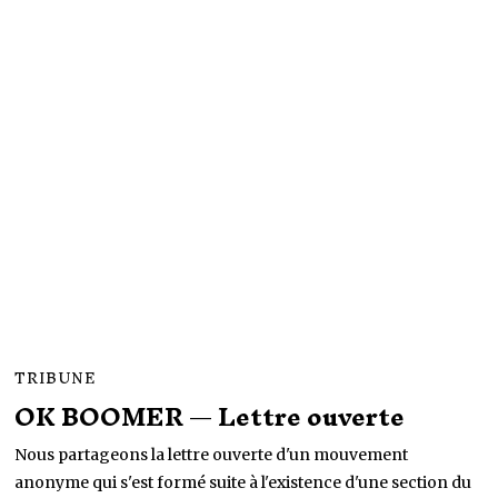
4
M
A
R
S
2
0
2
2
TRIBUNE
OK BOOMER — Lettre ouverte
Nous partageons la lettre ouverte d'un mouvement
anonyme qui s'est formé suite à l'existence d'une section du