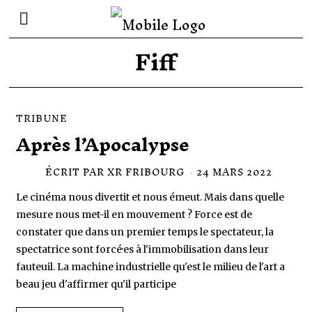
Fiff
TRIBUNE
Après l’Apocalypse
ÉCRIT PAR
XR FRIBOURG
24 MARS 2022
2
4
M
Le cinéma nous divertit et nous émeut. Mais dans quelle
A
R
mesure nous met-il en mouvement ? Force est de
S
constater que dans un premier temps le spectateur, la
2
0
spectatrice sont forcé·es à l'immobilisation dans leur
2
fauteuil. La machine industrielle qu'est le milieu de l'art a
2
beau jeu d'affirmer qu'il participe